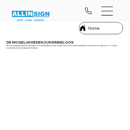
Home
DE MOGELIJKHEDEN ZIJN EINDELOOS
Met een scala aan opties in materialen en afwerkingsmethoden zorgen wij voor het ideale spandoek of de perfecte vlag voor u. Zo zal uw
boodschap nooit onopgemerkt blijven.