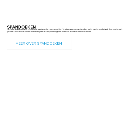
SPANDOEKEN
Met een spandoek grijpt u direct de aandacht; het is een doeltreffende manier om op te vallen, zelfs vanaf een afstand. Spandoeken zijn
geschikt voor zowel binnen- als buitengebruik en zijn verkrijgbaar in diverse materialen en ontwerpen.
MEER OVER SPANDOEKEN