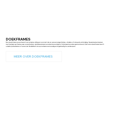
DOEKFRAMES
Een doekframe accentueert uw reclame-uiting en voorziet deze van een eigentijdse, strakke of robuuste uitstraling. Spandoeken kunnen
met behulp van frames aan zowel buiten- als binnenmuren worden bevestigd of vrijstaand worden gemonteerd. Met een doekframe heeft
u dankzij elastieken of veren de flexibiliteit om uw reclame eenvoudig en regelmatig te vernieuwen.
MEER OVER DOEKFRAMES